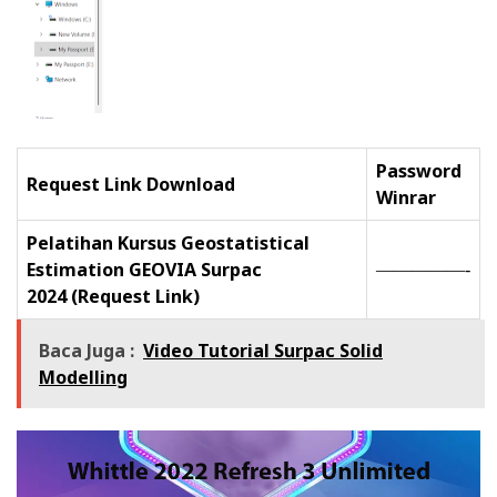
Password
Request Link Download
Winrar
Pelatihan Kursus Geostatistical
Estimation GEOVIA Surpac
—————-
2024
(Request Link)
Baca Juga :
Video Tutorial Surpac Solid
Modelling