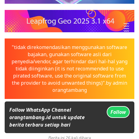
"tidak direkomendasikan menggunakan software
bajakan, gunakan software asli dari
penyedia/vendor, agar terhindar dari hal-hal yang
tidak diinginkan (it is not recommended to use
pirated software, use the original software from
the provider to avoid unwanted things)".by admin
orangtambang
Follow WhatsApp Channel
Follow
orangtambang.id untuk update
berita terbaru setiap hari
Berita ini 26 kali dibaca