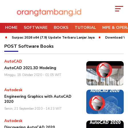
HOME
SOFTWARE
BOOKS
TUTORIAL
MPE & OPER
Surpac 2026 x64 (7.9) Update Terbaru Lanjar Jaya
Download Whit
POST
Software Books
AutoCAD
AutoCAD 2021.3D Modeling
Minggu, 18 Oktober 2020 - 01:05 WIT
Autodesk
Engineering Graphics with AutoCAD
2020
Senin, 21 September 2020 - 14:23 WIT
Autodesk
Discovering AutoCAD 2020