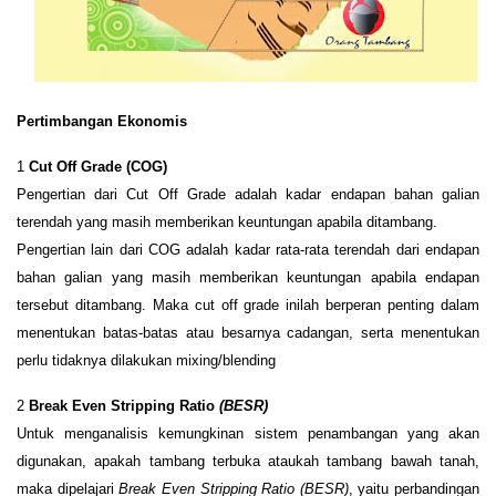
P
ertimbangan
E
konomis
1
Cut
O
ff
G
rade (COG
)
P
engertian dari
Cut
O
ff
G
rade adalah
k
adar endapan bahan galian
terendah yang masih memberikan keuntungan apabila ditambang.
Pengertian lain dari COG adalah
k
adar rata-rata terendah dari endapan
bahan galian yang masih memberikan keuntungan apabila endapan
tersebut ditambang. Maka cut off grade inilah
berperan penting
dalam
menentukan batas-batas atau besarnya cadangan, serta menentukan
perlu tidaknya dilakukan mixing/blending
2
Break Even Stripping Ratio
(BESR)
Untuk menganalisis kemungkinan sistem penambangan yang akan
digunakan, apakah tambang terbuka ataukah tambang bawah tanah,
maka dipelajari
Break Even Stripping Ratio (BESR)
, yaitu perbandingan