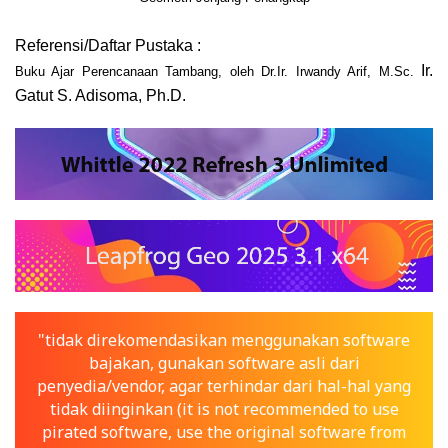
Referensi/Daftar Pustaka :
Ir.
Buku Ajar Perenc
anaan Tambang, oleh Dr.Ir. Irwandy Arif, M.Sc.
Gatut S. Adisoma, Ph.D.
"tidak direkomendasikan menggunakan software
bajakan, gunakan software asli dari
penyedia/vendor, agar terhindar dari hal-hal yang
tidak diinginkan (it is not recommended to use
pirated software, use the original software from