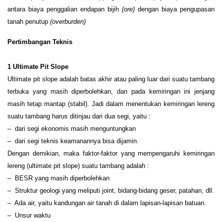
antara biaya penggalian endapan bijih
(ore)
dengan biaya pengupasan
tanah penutup
(overburden)
P
ertimbangan
Teknis
1
Ultimate
P
it
S
lope
Ultimate pit slope adalah batas akhir atau paling luar dari suatu tambang
terbuka yang masih diperbolehkan, dan pada kemiringan ini jenjang
masih tetap mantap (stabil). Jadi dalam menentukan kemiringan lereng
suatu tambang harus ditinjau dari dua segi, yaitu :
– dari segi ekonomis masih menguntungkan
– dari segi teknis keamanannya bisa dijamin.
Dengan demikian, maka faktor-faktor yang mempengaruhi kemiringan
lereng (ultimate pit slope) suatu tambang adalah :
– BESR yang masih diperbolehkan
– Struktur geologi yang meliputi joint, bidang-bidang geser, patahan, dll.
– Ada air, yaitu kandungan air tanah di dalam lapisan-lapisan batuan.
– Unsur waktu