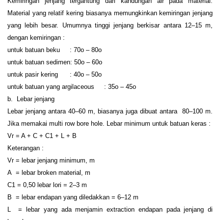
Kemiringan jenjang tergantung dari kandungan air pada material.
Material yang relatif kering biasanya memungkinkan kemiringan jenjang
yang lebih besar. Umumnya tinggi jenjang berkisar antara 12–15 m,
dengan kemiringan :
untuk batuan beku : 70o – 80o
untuk batuan sedimen: 50o – 60o
untuk pasir kering : 40o – 50o
untuk batuan yang argilaceous : 35o – 45o
b. Lebar jenjang
Lebar jenjang antara 40–60 m, biasanya juga dibuat antara 80–100 m.
Jika memakai multi row bore hole. Lebar minimum untuk batuan keras :
Vr = A + C + C1 + L + B
Keterangan :
Vr = lebar jenjang minimum, m
A = lebar broken material, m
C1 = 0,50 lebar lori = 2–3 m
B = lebar endapan yang diledakkan = 6–12 m
L = lebar yang ada menjamin extraction endapan pada jenjang di