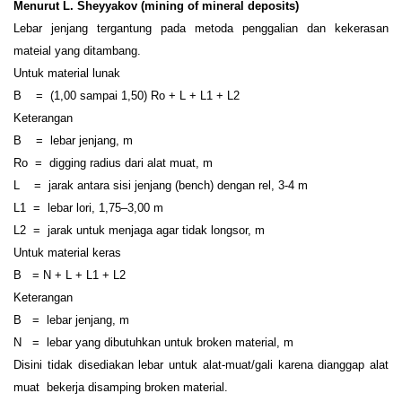
Menurut L. Sheyyakov (mining of mineral deposits)
Lebar jenjang tergantung pada metoda penggalian dan kekerasan
mateial yang ditambang.
Untuk material lunak
B = (1,00 sampai 1,50) Ro + L + L1 + L2
Keterangan
B = lebar jenjang, m
Ro = digging radius dari alat muat, m
L = jarak antara sisi jenjang (bench) dengan rel, 3-4 m
L1 = lebar lori, 1,75–3,00 m
L2 = jarak untuk menjaga agar tidak longsor, m
Untuk material keras
B = N + L + L1 + L2
Keterangan
B = lebar jenjang, m
N = lebar yang dibutuhkan untuk broken material, m
Disini tidak disediakan lebar untuk alat-muat/gali karena dianggap alat
muat bekerja disamping broken material.