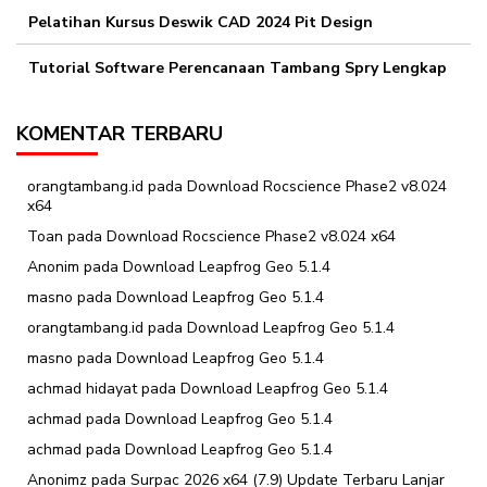
Pelatihan Kursus Deswik CAD 2024 Pit Design
Tutorial Software Perencanaan Tambang Spry Lengkap
KOMENTAR TERBARU
orangtambang.id
pada
Download Rocscience Phase2 v8.024
x64
Toan
pada
Download Rocscience Phase2 v8.024 x64
Anonim
pada
Download Leapfrog Geo 5.1.4
masno
pada
Download Leapfrog Geo 5.1.4
orangtambang.id
pada
Download Leapfrog Geo 5.1.4
masno
pada
Download Leapfrog Geo 5.1.4
achmad hidayat
pada
Download Leapfrog Geo 5.1.4
achmad
pada
Download Leapfrog Geo 5.1.4
achmad
pada
Download Leapfrog Geo 5.1.4
Anonimz
pada
Surpac 2026 x64 (7.9) Update Terbaru Lanjar