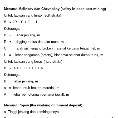
Menurut Melinkov dan Chevnokoy (safety in open cast mining)
Untuk lapisan yang lunak (soft strata)
B = 2R + C + C1 + L
Keterangan
B = lebar jenjang, m
R = digging radius dari alat muat, m
C = jarak sisi jenjang broken material ke garis tengah rel, m
L = lebar pengaman (safety), biasanya selebar dump truck, m
Untuk lapisan yang keras (hard strata)
B = a + C + C1 + L + A
Keterangan
B = lebar jenjang, m
a = lebar untuk broken material, m
A = lebar pemotongan pertama (awal), m
Menurut Popov (the working of mineral deposit)
a. Tinggi jenjang dan kemiringannya