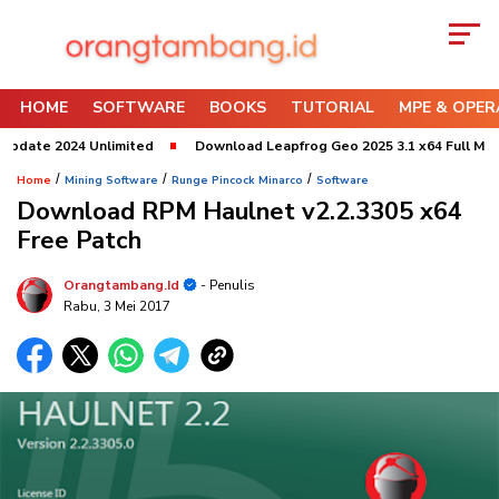
HOME
SOFTWARE
BOOKS
TUTORIAL
MPE & OPER
 2024 Unlimited
Download Leapfrog Geo 2025 3.1 x64 Full Module
/
/
/
Home
Mining Software
Runge Pincock Minarco
Software
Download RPM Haulnet v2.2.3305 x64
Free Patch
Orangtambang.id
- Penulis
Rabu, 3 Mei 2017