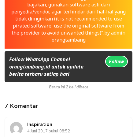
bajakan, gunakan software asli dari
penyedia/vendor, agar terhindar dari hal-hal yang
tidak diinginkan (it is not recommended to use
pirated software, use the original software from
the provider to avoid unwanted things)".by admin
orangtambang
Follow WhatsApp Channel
Follow
orangtambang.id untuk update
berita terbaru setiap hari
Berita ini 2 kali dibaca
7 Komentar
Inspiration
4 Juni 2017 pukul 08:52