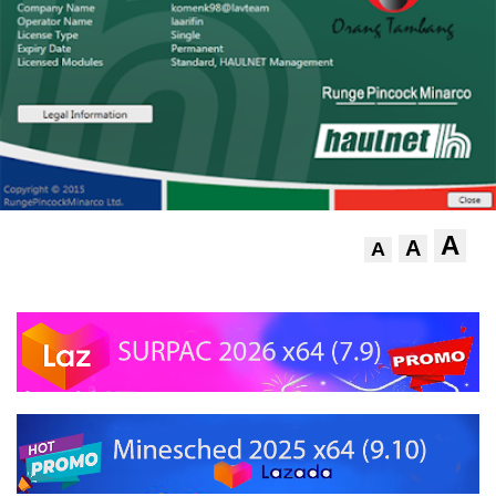
A
A
A