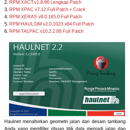
2.
RPM.XACT.v1.8.96 Lengkap Patch
3.
RPM XPAC v7.12 Full Patch + Crack
4.
RPM XERAS v8.0.165.0 Full Patch
5.
RPM HAULSIM v2.0.1023 x64 Full Patch
6.
RPM TALPAC v10.2.2.88 Full Patch
Haulnet menafsirkan geometri jalan dari desain tambang
Anda yang memfilter ribuan titik data menjadi jalan dan