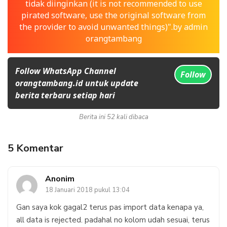
tidak diinginkan (it is not recommended to use
pirated software, use the original software from
the provider to avoid unwanted things)".by admin
orangtambang
Follow WhatsApp Channel
Follow
orangtambang.id untuk update
berita terbaru setiap hari
Berita ini 52 kali dibaca
5 Komentar
Anonim
18 Januari 2018 pukul 13:04
Gan saya kok gagal2 terus pas import data kenapa ya,
all data is rejected. padahal no kolom udah sesuai, terus