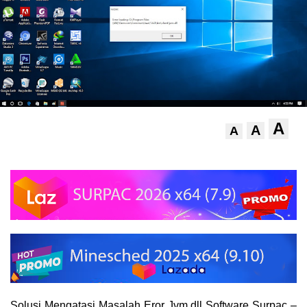
A
A
A
Solusi Mengatasi Masalah Eror Jvm.dll Software Surpac –