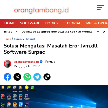
HOME
SOFTWARE
BOOKS
TUTORIAL
MPE & OPER
Download Leapfrog Geo 2025 3.1 x64 Full Module
Download Min
/
/
Home
Surpac
Tutorial
Solusi Mengatasi Masalah Eror Jvm.dll
Software Surpac
Orangtambang.id
- Penulis
Minggu, 9 Juli 2017