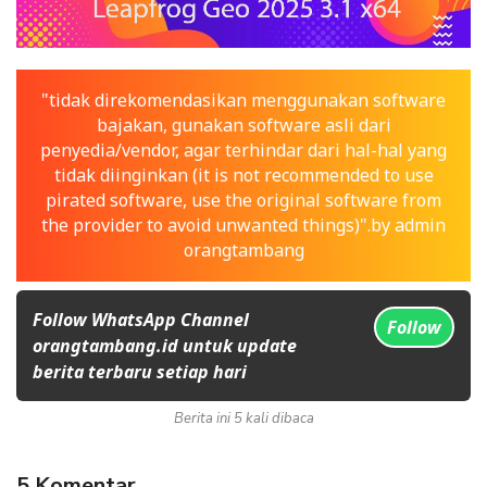
"tidak direkomendasikan menggunakan software
bajakan, gunakan software asli dari
penyedia/vendor, agar terhindar dari hal-hal yang
tidak diinginkan (it is not recommended to use
pirated software, use the original software from
the provider to avoid unwanted things)".by admin
orangtambang
Follow WhatsApp Channel
Follow
orangtambang.id untuk update
berita terbaru setiap hari
Berita ini 5 kali dibaca
5 Komentar