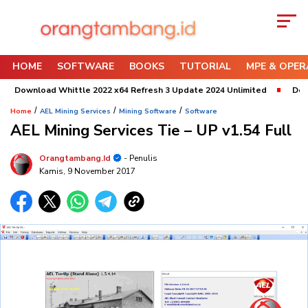
HOME
SOFTWARE
BOOKS
TUTORIAL
MPE & OPER
wnload Whittle 2022 x64 Refresh 3 Update 2024 Unlimited
Download 
/
/
/
Home
AEL Mining Services
Mining Software
Software
AEL Mining Services Tie – UP v1.54 Full
Orangtambang.id
- Penulis
Kamis, 9 November 2017