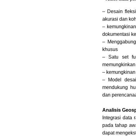
– Desain fleks
akurasi dan ko
– kemungkinan
dokumentasi ke
– Menggabung
khusus
– Satu set fu
memungkinkan 
– kemungkinan 
– Model desa
mendukung hubu
dan perencanaa
Analisis Geos
Integrasi data
pada tahap awa
dapat mengekst