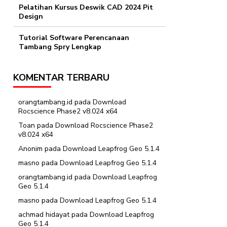
Pelatihan Kursus Deswik CAD 2024 Pit
Design
Tutorial Software Perencanaan
Tambang Spry Lengkap
KOMENTAR TERBARU
orangtambang.id
pada
Download
Rocscience Phase2 v8.024 x64
Toan
pada
Download Rocscience Phase2
v8.024 x64
Anonim
pada
Download Leapfrog Geo 5.1.4
masno
pada
Download Leapfrog Geo 5.1.4
orangtambang.id
pada
Download Leapfrog
Geo 5.1.4
masno
pada
Download Leapfrog Geo 5.1.4
achmad hidayat
pada
Download Leapfrog
Geo 5.1.4