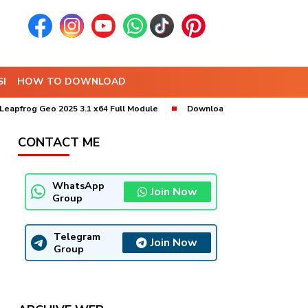
I
HOW TO DOWNLOAD
 Geo 2025 3.1 x64 Full Module
Download MineSched 2025 x64 (9.10) 
CONTACT ME
WhatsApp
Join Now
Group
Telegram
Join Now
Group