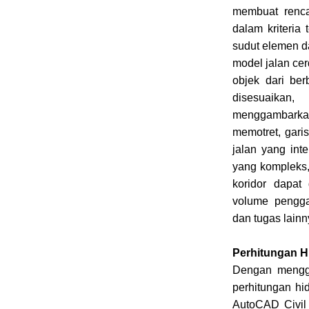
membuat renca
dalam kriteria
sudut elemen d
model jalan cer
objek dari be
disesuaikan,
menggambarkan 
memotret, garis
jalan yang in
yang kompleks
koridor dapat
volume pengga
dan tugas lainn
Perhitungan Hi
Dengan menggu
perhitungan hid
AutoCAD Civil 