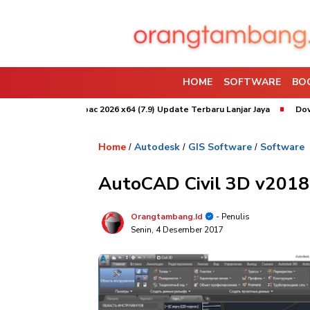
HOME
SOFTWARE
BO
tal
Surpac 2026 x64 (7.9) Update Terbaru Lanjar Jaya
Download W
Home
Autodesk
GIS Software
Software
/
/
/
AutoCAD Civil 3D v2018
Orangtambang.id
- Penulis
Senin, 4 Desember 2017