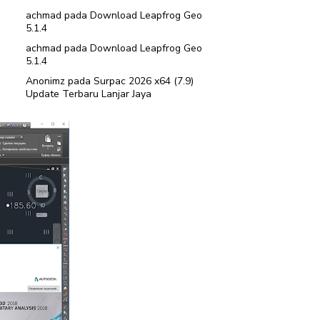
achmad
pada
Download Leapfrog Geo
5.1.4
achmad
pada
Download Leapfrog Geo
5.1.4
Anonimz
pada
Surpac 2026 x64 (7.9)
Update Terbaru Lanjar Jaya