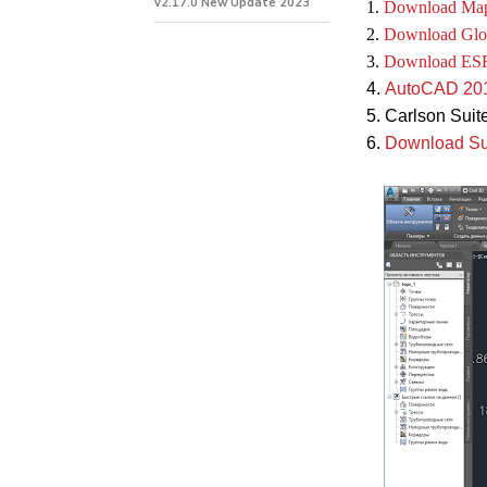
v2.17.0 New Update 2023
1.
Download MapI
2.
Download Glob
3.
Download ESRI
4.
AutoCAD 201
5. Carlson Sui
6.
Download Sur