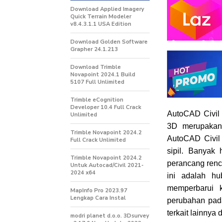
Download Applied Imagery
Quick Terrain Modeler
v8.4.3.1.1 USA Edition
Download Golden Software
Grapher 24.1.213
Download Trimble
Novapoint 2024.1 Build
5107 Full Unlimited
Trimble eCognition
Developer 10.4 Full Crack
AutoCAD Civil
Unlimited
3D merupakan 
Trimble Novapoint 2024.2
AutoCAD Civil 
Full Crack Unlimited
sipil. Banyak 
Trimble Novapoint 2024.2
perancang renca
Untuk Autocad/Civil 2021-
2024 x64
ini adalah h
memperbarui k
MapInfo Pro 2023.97
Lengkap Cara Instal
perubahan pada
terkait lainnya 
modri planet d.o.o. 3Dsurvey