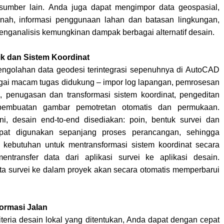
 sumber lain. Anda juga dapat mengimpor data geospasial,
tanah, informasi penggunaan lahan dan batasan lingkungan,
enganalisis kemungkinan dampak berbagai alternatif desain.
ik dan Sistem Koordinat
golahan data geodesi terintegrasi sepenuhnya di AutoCAD
agai macam tugas didukung – impor log lapangan, pemrosesan
il, penugasan dan transformasi sistem koordinat, pengeditan
 pembuatan gambar pemotretan otomatis dan permukaan.
i, desain end-to-end disediakan: poin, bentuk survei dan
pat digunakan sepanjang proses perancangan, sehingga
 kebutuhan untuk mentransformasi sistem koordinat secara
ntransfer data dari aplikasi survei ke aplikasi desain.
a survei ke dalam proyek akan secara otomatis memperbarui
ormasi Jalan
iteria desain lokal yang ditentukan, Anda dapat dengan cepat