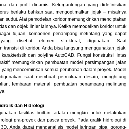
na dan profil dinamis. Ketergantungan yang didefinisikan
 terus berlaku bahkan saat mengoptimalkan jejak – misalnya
an sudut. Alat pemodelan koridor memungkinkan menciptakan
das dan objek linier lainnya. Ketika memodelkan koridor untuk
rbagai tujuan, komponen penampang melintang yang dapat
 yang disebut elemen struktural, digunakan. Saat
transisi di koridor, Anda bisa langsung menggunakan jejak,
 karakteristik dan polyline AutoCAD. Fungsi konstruksi lintas
teraktif memungkinkan pembuatan model persimpangan jalan
, yang mencerminkan semua perubahan dalam proyek. Model
 digunakan saat membuat permukaan desain, menghitung
lian, lembaran material, pembuatan penampang melintang
ya.
drolik dan Hidrologi
nakan fasilitas built-in, adalah mungkin untuk melakukan
rologi pra-proyek dan pasca proyek. Pada grafik hidrologi di
3D, Anda dapat menganalisis model jaringan pipa, gorong-