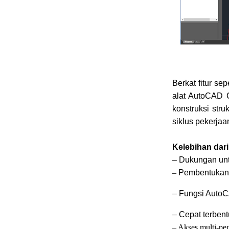
Berkat fitur se
alat AutoCAD 
konstruksi str
siklus pekerjaa
Kelebihan dari 
– Dukungan un
–
Pembentukan 
– Fungsi Auto
– Cepat terben
– Akses multi-p