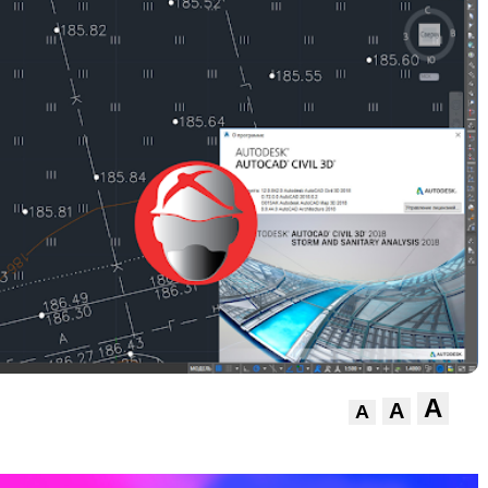
A
A
A