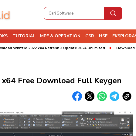
OKS
TUTORIAL
MPE & OPERATION
CSR
HSE
EKSPLORAS
hittle 2022 x64 Refresh 3 Update 2024 Unlimited
Download Leapfrog
 x64 Free Download Full Keygen