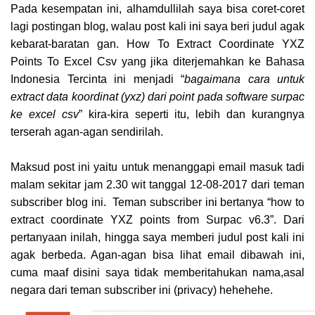
Pada kesempatan ini, alhamdullilah saya bisa coret-coret
lagi postingan blog, walau post kali ini saya beri judul agak
kebarat-baratan gan. How To Extract Coordinate YXZ
Points To Excel Csv yang jika diterjemahkan ke Bahasa
Indonesia Tercinta ini menjadi “
bagaimana cara untuk
extract data koordinat (yxz) dari point pada software surpac
ke excel csv
” kira-kira seperti itu, lebih dan kurangnya
terserah agan-agan sendirilah.
Maksud post ini yaitu untuk menanggapi email masuk tadi
malam sekitar jam 2.30 wit tanggal 12-08-2017 dari teman
subscriber blog ini. Teman subscriber ini bertanya “how to
extract coordinate YXZ points from Surpac v6.3”. Dari
pertanyaan inilah, hingga saya memberi judul post kali ini
agak berbeda. Agan-agan bisa lihat email dibawah ini,
cuma maaf disini saya tidak memberitahukan nama,asal
negara dari teman subscriber ini (privacy) hehehehe.