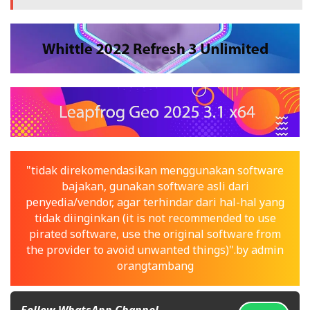
"tidak direkomendasikan menggunakan software
bajakan, gunakan software asli dari
penyedia/vendor, agar terhindar dari hal-hal yang
tidak diinginkan (it is not recommended to use
pirated software, use the original software from
the provider to avoid unwanted things)".by admin
orangtambang