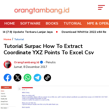
HOME
SOFTWARE
BOOKS
TUTORIAL
MPE & OPER
) Update Terbaru Lanjar Jaya
Download Whittle 2022 x64 Refresh 3 U
/
Home
Tutorial
Tutorial Surpac How To Extract
Coordinate YXZ Points To Excel Csv
Orangtambang.id
- Penulis
Jumat, 8 Desember 2017