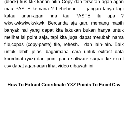
(block) trus klik kanan pilih Copy dan terserah agan-agan
mau PASTE kemana ? hehehehe…..! jangan tanya lagi
kalau agan-agan nga tau PASTE itu apa ?
wkwkwkwkwkwkwk. Bercanda aja gan, memang masih
banyak hal yang dapat kita lakukan bukan hanya untuk
melihat isi point saja, tapi kita juga dapat merubah nama
file,copas (copy-paste) file, refresh. dan lain-lain. Baik
untuk lebih jelas, bagaimana cara untuk extract data
koordinat (yxz) dari point pada software surpac ke excel
csv dapat agan-agan lihat video dibawah ini.
How To Extract Coordinate YXZ Points To Excel Csv