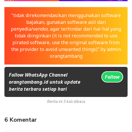
"tidak direkomendasikan menggunakan software
bajakan, gunakan software asli dari
penyedia/vendor, agar terhindar dari hal-hal yang
tidak diinginkan (it is not recommended to use
pirated software, use the original software from
the provider to avoid unwanted things)".by admin
orangtambang
Follow WhatsApp Channel
Follow
orangtambang.id untuk update
berita terbaru setiap hari
Berita ini 3 kali dibaca
6 Komentar