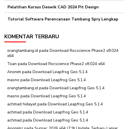
Pelatihan Kursus Deswik CAD 2024 Pit Design
Tutorial Software Perencanaan Tambang Spry Lengkap
KOMENTAR TERBARU
orangtambang.id
pada
Download Rocscience Phase2 v8.024
x64
Toan
pada
Download Rocscience Phase2 v8.024 x64
Anonim
pada
Download Leapfrog Geo 5.1.4
masno
pada
Download Leapfrog Geo 5.1.4
orangtambang.id
pada
Download Leapfrog Geo 5.1.4
masno
pada
Download Leapfrog Geo 5.1.4
achmad hidayat
pada
Download Leapfrog Geo 5.1.4
achmad
pada
Download Leapfrog Geo 5.1.4
achmad
pada
Download Leapfrog Geo 5.1.4
Anonimz
pada
Surpac 2026 x64 (7.9) Update Terbaru Lanjar