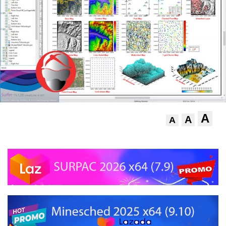
A
A
A