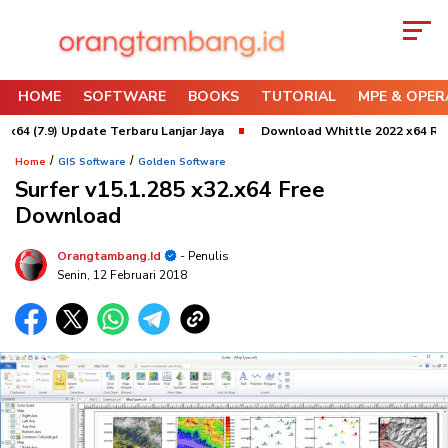
HOME
SOFTWARE
BOOKS
TUTORIAL
MPE & OPER
.9) Update Terbaru Lanjar Jaya
Download Whittle 2022 x64 Refresh 3
/
/
Home
GIS Software
Golden Software
Surfer v15.1.285 x32.x64 Free
Download
Orangtambang.id
- Penulis
Senin, 12 Februari 2018