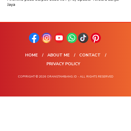
Jaya
HOME
ABOUT ME
CONTACT
PRIVACY POLICY
COPYRIGHT © 2026 ORANGTAMBANG.ID - ALL RIGHTS RESERVED