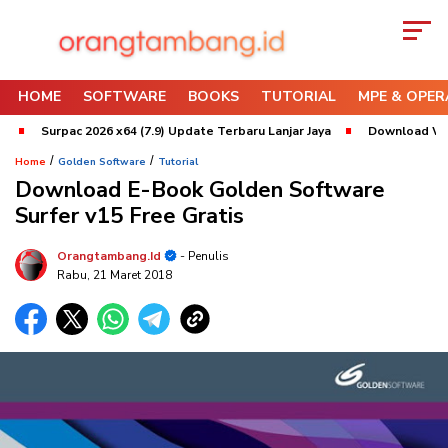
HOME
SOFTWARE
BOOKS
TUTORIAL
MPE & OPER
Surpac 2026 x64 (7.9) Update Terbaru Lanjar Jaya
Download Whittle 2
/
/
Home
Golden Software
Tutorial
Download E-Book Golden Software
Surfer v15 Free Gratis
Orangtambang.id
- Penulis
Rabu, 21 Maret 2018