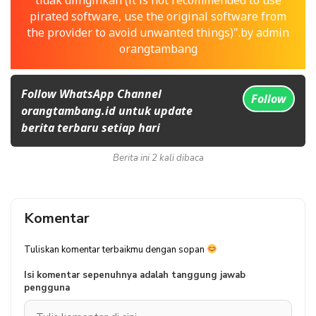
tidak diinginkan (it is not recommended to use
pirated software, use the original software from
the provider to avoid unwanted things)".by admin
orangtambang
Follow WhatsApp Channel
Follow
orangtambang.id untuk update
berita terbaru setiap hari
Berita ini 2 kali dibaca
Komentar
Tuliskan komentar terbaikmu dengan sopan
Isi komentar sepenuhnya adalah tanggung jawab
pengguna