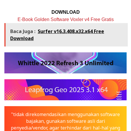
DOWNLOAD
E-Book Golden Software Voxler v4 Free Gratis
Baca Juga :
Surfer v16.3.408.x32.x64 Free
Download
"tidak direkomendasikan menggunakan software
bajakan, gunakan software asli dari
penyedia/vendor, agar terhindar dari hal-hal yang