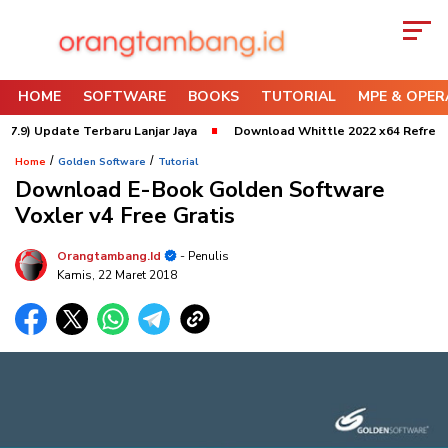
HOME
SOFTWARE
BOOKS
TUTORIAL
MPE & OPER
) Update Terbaru Lanjar Jaya
Download Whittle 2022 x64 Refresh 3 Up
/
/
Home
Golden Software
Tutorial
Download E-Book Golden Software
Voxler v4 Free Gratis
Orangtambang.id
- Penulis
Kamis, 22 Maret 2018