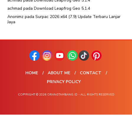
achmad
pada
Download Leapfrog Geo 5.1.4
achmad
pada
Download Leapfrog Geo 5.1.4
Anonimz
pada
Surpac 2026 x64 (7.9) Update Terbaru Lanjar
Jaya
HOME
ABOUT ME
CONTACT
PRIVACY POLICY
COPYRIGHT © 2026 ORANGTAMBANG.ID - ALL RIGHTS RESERVED