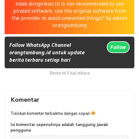
tidak diinginkan (it is not recommended to use
pirated software, use the original software from
the provider to avoid unwanted things)".by admin
orangtambang
Follow WhatsApp Channel
Follow
orangtambang.id untuk update
berita terbaru setiap hari
Berita ini 5 kali dibaca
Komentar
Tuliskan komentar terbaikmu dengan sopan
Isi komentar sepenuhnya adalah tanggung jawab
pengguna