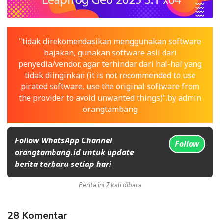
"tidak direkomendasikan menggunakan software
bajakan, gunakan software asli dari
penyedia/vendor, agar terhindar dari hal-hal yang
tidak diinginkan (it is not recommended to use
pirated software, use the original software from
the provider to avoid unwanted things)".by admin
orangtambang
Follow WhatsApp Channel
Follow
orangtambang.id untuk update
berita terbaru setiap hari
Berita ini 7 kali dibaca
28 Komentar