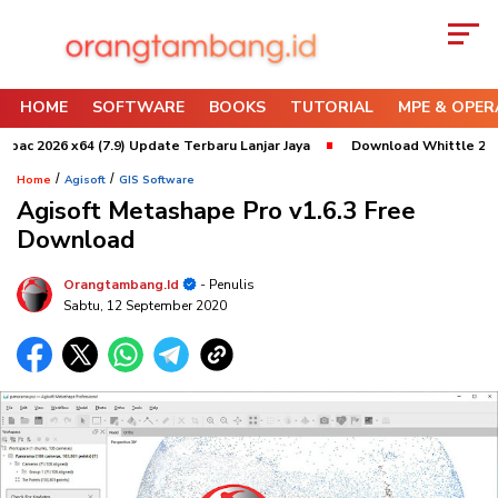
HOME
SOFTWARE
BOOKS
TUTORIAL
MPE & OPER
c 2026 x64 (7.9) Update Terbaru Lanjar Jaya
Download Whittle 2022 x6
/
/
Home
Agisoft
GIS Software
Agisoft Metashape Pro v1.6.3 Free
Download
Orangtambang.id
- Penulis
Sabtu, 12 September 2020