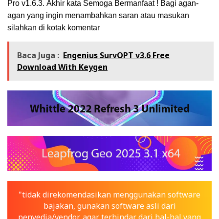
Pro v1.6.3
.
Akhir kata Semoga Bermanfaat ! Bagi agan-
agan yang ingin menambahkan saran atau masukan
silahkan di kotak komentar
Baca Juga :
Engenius SurvOPT v3.6 Free
Download With Keygen
"tidak direkomendasikan menggunakan software
bajakan, gunakan software asli dari
penyedia/vendor, agar terhindar dari hal-hal yang