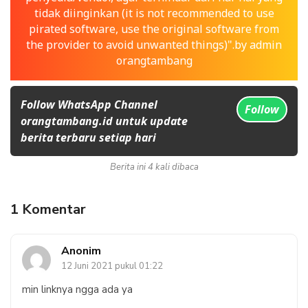
tidak diinginkan (it is not recommended to use
pirated software, use the original software from
the provider to avoid unwanted things)".by admin
orangtambang
Follow WhatsApp Channel
Follow
orangtambang.id untuk update
berita terbaru setiap hari
Berita ini 4 kali dibaca
1 Komentar
Anonim
12 Juni 2021 pukul 01:22
min linknya ngga ada ya