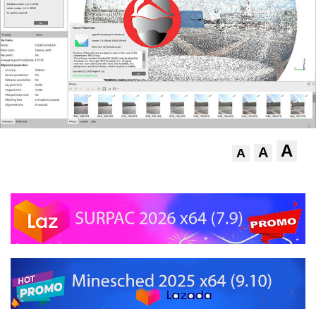
A
A
A