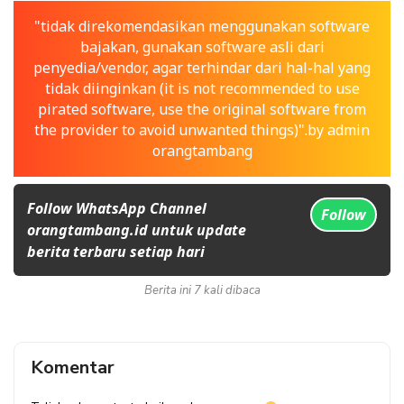
"tidak direkomendasikan menggunakan software
bajakan, gunakan software asli dari
penyedia/vendor, agar terhindar dari hal-hal yang
tidak diinginkan (it is not recommended to use
pirated software, use the original software from
the provider to avoid unwanted things)".by admin
orangtambang
Follow WhatsApp Channel
Follow
orangtambang.id untuk update
berita terbaru setiap hari
Berita ini 7 kali dibaca
Komentar