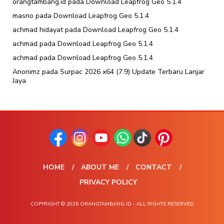
orangtambang.id
pada
Download Leapfrog Geo 5.1.4
masno
pada
Download Leapfrog Geo 5.1.4
achmad hidayat
pada
Download Leapfrog Geo 5.1.4
achmad
pada
Download Leapfrog Geo 5.1.4
achmad
pada
Download Leapfrog Geo 5.1.4
Anonimz
pada
Surpac 2026 x64 (7.9) Update Terbaru Lanjar
Jaya
HOME
ABOUT ME
CONTACT
PRIVACY POLICY
COPYRIGHT © 2026 ORANGTAMBANG.ID - ALL RIGHTS RESERVED