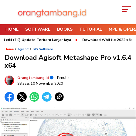
HOME
SOFTWARE
BOOKS
TUTORIAL
MPE & OPER
 (7.9) Update Terbaru Lanjar Jaya
Download Whittle 2022 x64 Refresh
/
/
Home
Agisoft
GIS Software
Download Agisoft Metashape Pro v1.6.4
x64
Orangtambang.id
- Penulis
Selasa, 10 November 2020