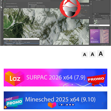
A
A
A