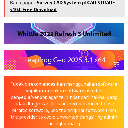
Baca Juga :
Survey CAD System pfCAD STRADE
v10.0 Free Download
"tidak direkomendasikan menggunakan software
bajakan, gunakan software asli dari
penyedia/vendor, agar terhindar dari hal-hal yang
tidak diinginkan (it is not recommended to use
pirated software, use the original software from
the provider to avoid unwanted things)".by admin
orangtambang