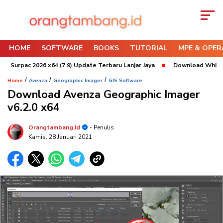
HOME
SOFTWARE
BOOKS
TUTORIAL
MPE & OPER
pac 2026 x64 (7.9) Update Terbaru Lanjar Jaya
Download Whittle 2022 
/
/
/
Home
Avenza
Geographic Imager
GIS Software
Download Avenza Geographic Imager
v6.2.0 x64
Orangtambang.id
- Penulis
Kamis, 28 Januari 2021