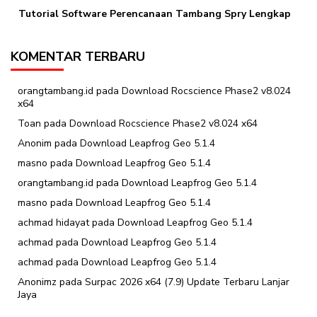
Tutorial Software Perencanaan Tambang Spry Lengkap
KOMENTAR TERBARU
orangtambang.id
pada
Download Rocscience Phase2 v8.024
x64
Toan
pada
Download Rocscience Phase2 v8.024 x64
Anonim
pada
Download Leapfrog Geo 5.1.4
masno
pada
Download Leapfrog Geo 5.1.4
orangtambang.id
pada
Download Leapfrog Geo 5.1.4
masno
pada
Download Leapfrog Geo 5.1.4
achmad hidayat
pada
Download Leapfrog Geo 5.1.4
achmad
pada
Download Leapfrog Geo 5.1.4
achmad
pada
Download Leapfrog Geo 5.1.4
Anonimz
pada
Surpac 2026 x64 (7.9) Update Terbaru Lanjar
Jaya