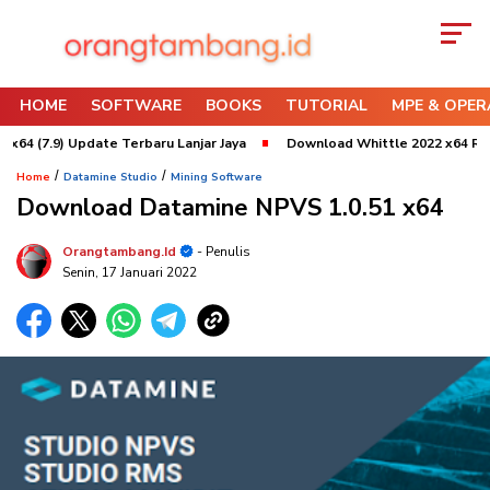
HOME
SOFTWARE
BOOKS
TUTORIAL
MPE & OPER
) Update Terbaru Lanjar Jaya
Download Whittle 2022 x64 Refresh 3 U
/
/
Home
Datamine Studio
Mining Software
Download Datamine NPVS 1.0.51 x64
Orangtambang.id
- Penulis
Senin, 17 Januari 2022