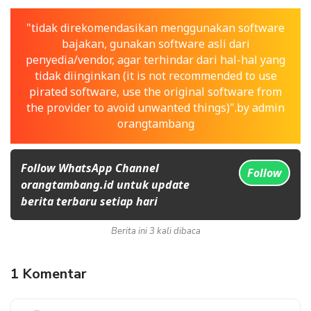
"tidak direkomendasikan menggunakan software
bajakan, gunakan software asli dari
penyedia/vendor, agar terhindar dari hal-hal yang
tidak diinginkan (it is not recommended to use
pirated software, use the original software from
the provider to avoid unwanted things)".by admin
orangtambang
Follow WhatsApp Channel
Follow
orangtambang.id untuk update
berita terbaru setiap hari
Berita ini 3 kali dibaca
1 Komentar