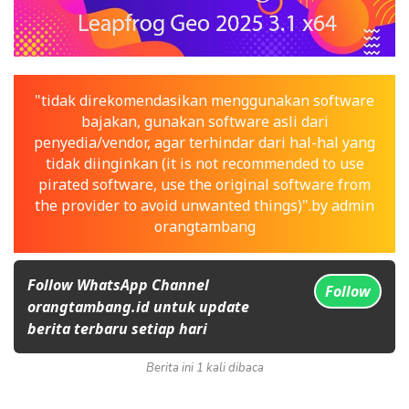
"tidak direkomendasikan menggunakan software
bajakan, gunakan software asli dari
penyedia/vendor, agar terhindar dari hal-hal yang
tidak diinginkan (it is not recommended to use
pirated software, use the original software from
the provider to avoid unwanted things)".by admin
orangtambang
Follow WhatsApp Channel
Follow
orangtambang.id untuk update
berita terbaru setiap hari
Berita ini 1 kali dibaca