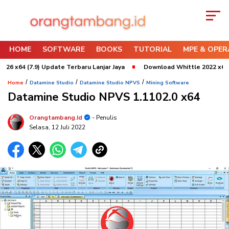
HOME
SOFTWARE
BOOKS
TUTORIAL
MPE & OPER
 (7.9) Update Terbaru Lanjar Jaya
Download Whittle 2022 x64 Refresh
/
/
/
Home
Datamine Studio
Datamine Studio NPVS
Mining Software
Datamine Studio NPVS 1.1102.0 x64
Orangtambang.id
- Penulis
Selasa, 12 Juli 2022