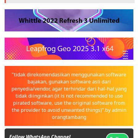
"tidak direkomendasikan menggunakan software
bajakan, gunakan software asli dari
penyedia/vendor, agar terhindar dari hal-hal yang
tidak diinginkan (it is not recommended to use
pirated software, use the original software from
the provider to avoid unwanted things)".by admin
orangtambang
Follow WhatsApp Channel