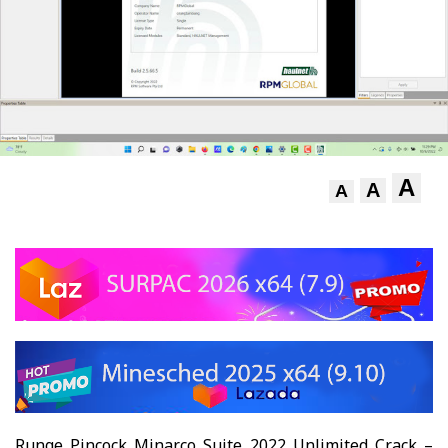
A
A
A
Runge Pincock Minarco Suite 2022 Unlimited Crack
–