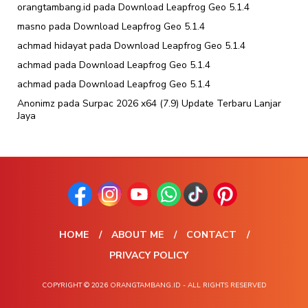
orangtambang.id
pada
Download Leapfrog Geo 5.1.4
masno
pada
Download Leapfrog Geo 5.1.4
achmad hidayat
pada
Download Leapfrog Geo 5.1.4
achmad
pada
Download Leapfrog Geo 5.1.4
achmad
pada
Download Leapfrog Geo 5.1.4
Anonimz
pada
Surpac 2026 x64 (7.9) Update Terbaru Lanjar
Jaya
HOME
ABOUT ME
CONTACT
PRIVACY POLICY
COPYRIGHT © 2026 ORANGTAMBANG.ID - ALL RIGHTS RESERVED