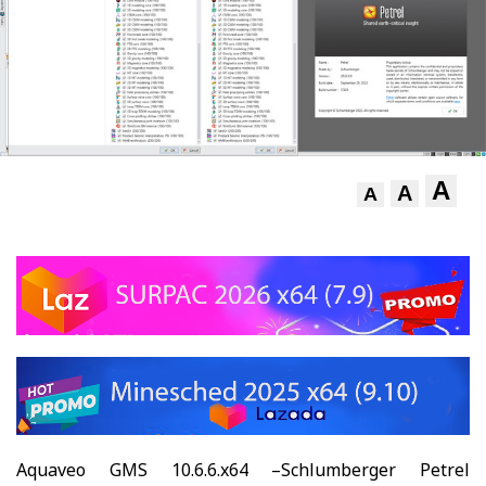
A
A
A
Aquaveo GMS 10.6.6.x64
–
Schlumberger Petrel