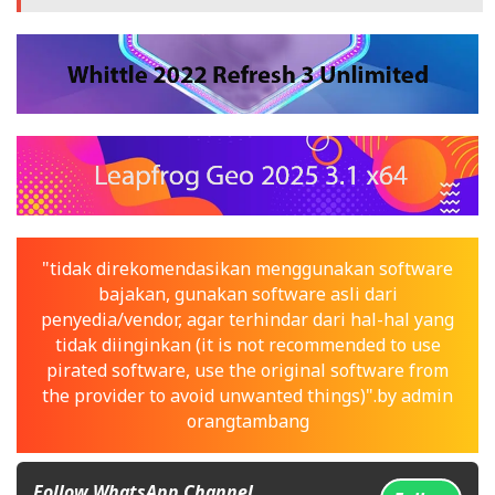
"tidak direkomendasikan menggunakan software
bajakan, gunakan software asli dari
penyedia/vendor, agar terhindar dari hal-hal yang
tidak diinginkan (it is not recommended to use
pirated software, use the original software from
the provider to avoid unwanted things)".by admin
orangtambang
Follow WhatsApp Channel