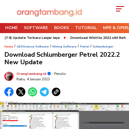
HOME
SOFTWARE
BOOKS
TUTORIAL
MPE & OPER
Update Terbaru Lanjar Jaya
Download Whittle 2022 x64 Refresh 3 Upd
/
/
/
/
Home
GEOScience Software
Mining Software
Petrel
Schlumberger
Download Schlumberger Petrel 2022.2
New Update
Orangtambang.id
- Penulis
Rabu, 4 Januari 2023