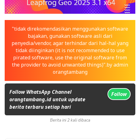
"tidak direkomendasikan menggunakan software
bajakan, gunakan software asli dari
penyedia/vendor, agar terhindar dari hal-hal yang
tidak diinginkan (it is not recommended to use
pirated software, use the original software from
the provider to avoid unwanted things)".by admin
orangtambang
Follow WhatsApp Channel
Follow
orangtambang.id untuk update
berita terbaru setiap hari
Berita ini 2 kali dibaca