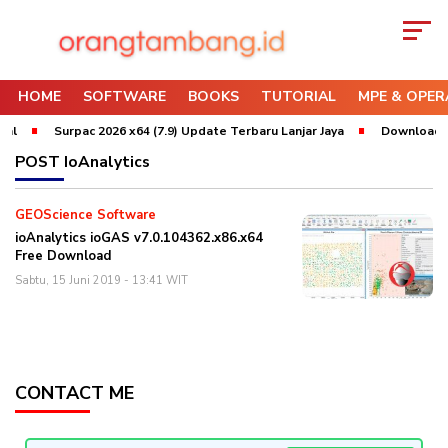
HOME
SOFTWARE
BOOKS
TUTORIAL
MPE & OPER
al
Surpac 2026 x64 (7.9) Update Terbaru Lanjar Jaya
Download Wh
POST
IoAnalytics
GEOScience Software
ioAnalytics ioGAS v7.0.104362.x86.x64
Free Download
Sabtu, 15 Juni 2019 - 13:41 WIT
CONTACT ME