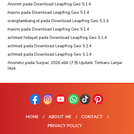
Anonim
pada
Download Leapfrog Geo 5.1.4
masno
pada
Download Leapfrog Geo 5.1.4
orangtambang.id
pada
Download Leapfrog Geo 5.1.4
masno
pada
Download Leapfrog Geo 5.1.4
achmad hidayat
pada
Download Leapfrog Geo 5.1.4
achmad
pada
Download Leapfrog Geo 5.1.4
achmad
pada
Download Leapfrog Geo 5.1.4
Anonimz
pada
Surpac 2026 x64 (7.9) Update Terbaru Lanjar
Jaya
HOME
ABOUT ME
CONTACT
PRIVACY POLICY