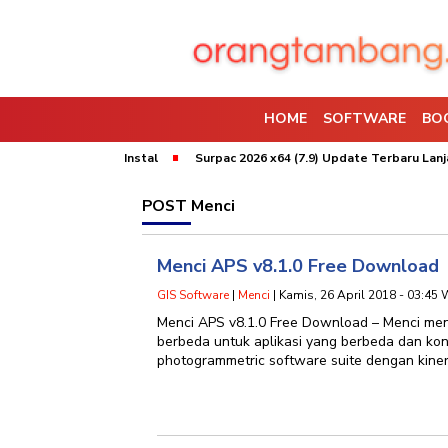
HOME
SOFTWARE
BO
64 (9.10) Bebas Instal
Surpac 2026 x64 (7.9) Update Terbaru Lanjar J
POST
Menci
Menci APS v8.1.0 Free Download
GIS Software
|
Menci
| Kamis, 26 April 2018 - 03:45 
Menci APS v8.1.0 Free Download – Menci me
berbeda untuk aplikasi yang berbeda dan ko
photogrammetric software suite dengan kine