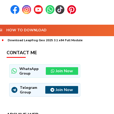
I
HOW TO DOWNLOAD
Download Leapfrog Geo 2025 3.1 x64 Full Module
Download MineSc
CONTACT ME
WhatsApp
Join Now
Group
Telegram
Join Now
Group