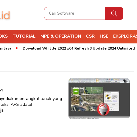
OKS
TUTORIAL
MPE & OPERATION
CSR
HSE
EKSPLORAS
aya
Download Whittle 2022 x64 Refresh 3 Update 2024 Unlimited
WIT
nyediakan perangkat lunak yang
nteks. APS adalah
rja…