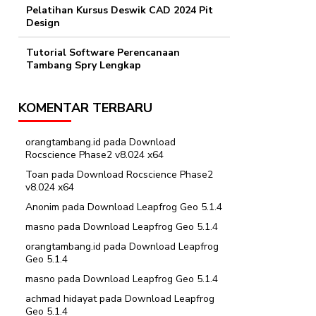
Pelatihan Kursus Deswik CAD 2024 Pit
Design
Tutorial Software Perencanaan
Tambang Spry Lengkap
KOMENTAR TERBARU
orangtambang.id
pada
Download
Rocscience Phase2 v8.024 x64
Toan
pada
Download Rocscience Phase2
v8.024 x64
Anonim
pada
Download Leapfrog Geo 5.1.4
masno
pada
Download Leapfrog Geo 5.1.4
orangtambang.id
pada
Download Leapfrog
Geo 5.1.4
masno
pada
Download Leapfrog Geo 5.1.4
achmad hidayat
pada
Download Leapfrog
Geo 5.1.4