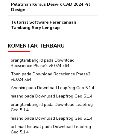
Pelatihan Kursus Deswik CAD 2024 Pit
Design
Tutorial Software Perencanaan
Tambang Spry Lengkap
KOMENTAR TERBARU
orangtambang.id
pada
Download
Rocscience Phase2 v8.024 x64
Toan
pada
Download Rocscience Phase2
v8.024 x64
Anonim
pada
Download Leapfrog Geo 5.1.4
masno
pada
Download Leapfrog Geo 5.1.4
orangtambang.id
pada
Download Leapfrog
Geo 5.1.4
masno
pada
Download Leapfrog Geo 5.1.4
achmad hidayat
pada
Download Leapfrog
Geo 5.1.4