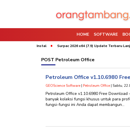
HOME
SOFTWARE
BO
x64 (9.10) Bebas Instal
Surpac 2026 x64 (7.9) Update Terbaru Lanjar 
POST
Petroleum Office
Petroleum Office v1.10.6980 Fr
GEOScience Software
|
Petroleum Office
| Sabtu, 22 
Petroleum Office v1.10.6980 Free Download 
banyak koleksi fungsi khusus untuk para pro
fungsi-fungsi ini Anda dapat membangun…