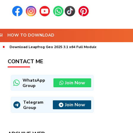
I
HOW TO DOWNLOAD
Download Leapfrog Geo 2025 3.1 x64 Full Module
Download MineSc
CONTACT ME
WhatsApp
Join Now
Group
Telegram
Join Now
Group