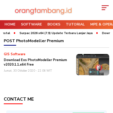
HOME
SOFTWARE
BOOKS
TUTORIAL
MPE & OPER
Instal
Surpac 2026 x64 (7.9) Update Terbaru Lanjar Jaya
Download
POST
PhotoModeller Premium
GIS Software
Download Eos PhotoModeller Premium
v2020.1.1.x64 Free
Jumat, 30 Oktober 2020 - 22:06 WIT
CONTACT ME