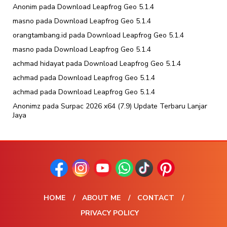
Anonim
pada
Download Leapfrog Geo 5.1.4
masno
pada
Download Leapfrog Geo 5.1.4
orangtambang.id
pada
Download Leapfrog Geo 5.1.4
masno
pada
Download Leapfrog Geo 5.1.4
achmad hidayat
pada
Download Leapfrog Geo 5.1.4
achmad
pada
Download Leapfrog Geo 5.1.4
achmad
pada
Download Leapfrog Geo 5.1.4
Anonimz
pada
Surpac 2026 x64 (7.9) Update Terbaru Lanjar
Jaya
HOME
ABOUT ME
CONTACT
PRIVACY POLICY