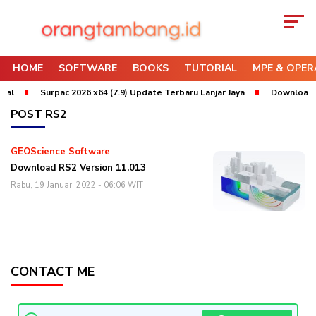
HOME
SOFTWARE
BOOKS
TUTORIAL
MPE & OPER
al
Surpac 2026 x64 (7.9) Update Terbaru Lanjar Jaya
Download Wh
POST
RS2
GEOScience Software
Download RS2 Version 11.013
Rabu, 19 Januari 2022 - 06:06 WIT
CONTACT ME