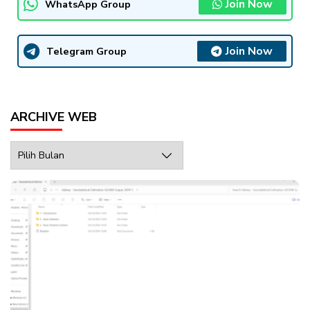
Join Now
WhatsApp Group
Join Now
Telegram Group
ARCHIVE WEB
Archive
Web