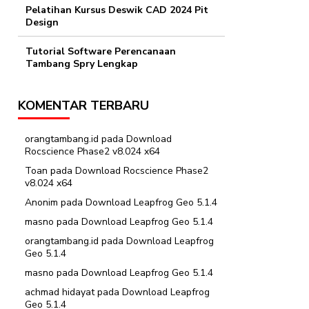
Pelatihan Kursus Deswik CAD 2024 Pit
Design
Tutorial Software Perencanaan
Tambang Spry Lengkap
KOMENTAR TERBARU
orangtambang.id
pada
Download
Rocscience Phase2 v8.024 x64
Toan
pada
Download Rocscience Phase2
v8.024 x64
Anonim
pada
Download Leapfrog Geo 5.1.4
masno
pada
Download Leapfrog Geo 5.1.4
orangtambang.id
pada
Download Leapfrog
Geo 5.1.4
masno
pada
Download Leapfrog Geo 5.1.4
achmad hidayat
pada
Download Leapfrog
Geo 5.1.4