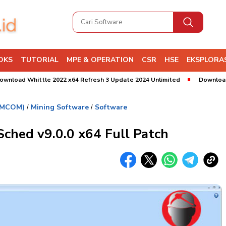
OKS
TUTORIAL
MPE & OPERATION
CSR
HSE
EKSPLORAS
Whittle 2022 x64 Refresh 3 Update 2024 Unlimited
Download Leapfr
EMCOM)
Mining Software
Software
/
/
hed v9.0.0 x64 Full Patch