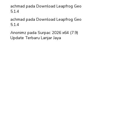
achmad
pada
Download Leapfrog Geo
5.1.4
achmad
pada
Download Leapfrog Geo
5.1.4
Anonimz
pada
Surpac 2026 x64 (7.9)
Update Terbaru Lanjar Jaya