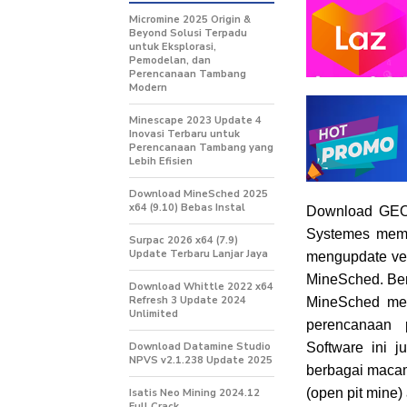
Micromine 2025 Origin &
Beyond Solusi Terpadu
untuk Eksplorasi,
Pemodelan, dan
Perencanaan Tambang
Modern
Minescape 2023 Update 4
Inovasi Terbaru untuk
Perencanaan Tambang yang
Lebih Efisien
Download MineSched 2025
x64 (9.10) Bebas Instal
Download GEOV
Systemes mem
Surpac 2026 x64 (7.9)
Update Terbaru Lanjar Jaya
mengupdate
ve
MineSched. Beri
Download Whittle 2022 x64
Refresh 3 Update 2024
MineSched
me
Unlimited
perencanaan p
Download Datamine Studio
Software ini j
NPVS v2.1.238 Update 2025
berbagai maca
(open pit mine)
Isatis Neo Mining 2024.12
Full Crack