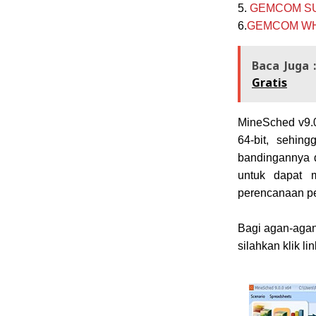
5.
GEMCOM SUR
6.
GEMCOM WHIT
Baca Juga 
Gratis
MineSched v9.0
64-bit, sehin
bandingannya d
untuk dapat m
perencanaan pe
Bagi agan-agan
silahkan klik li