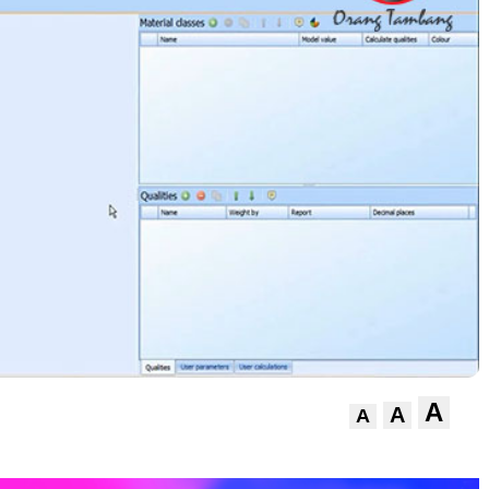
A
A
A