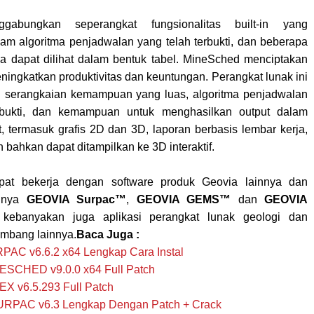
abungkan seperangkat fungsionalitas built-in yang
alam algoritma penjadwalan yang telah terbukti, dan beberapa
ya dapat dilihat dalam bentuk tabel. MineSched menciptakan
ningkatkan produktivitas dan keuntungan. Perangkat lunak ini
n serangkaian kemampuan yang luas, algoritma penjadwalan
rbukti, dan kemampuan untuk menghasilkan output dalam
t, termasuk grafis 2D dan 3D, laporan berbasis lembar kerja,
an bahkan dapat ditampilkan ke 3D interaktif.
at bekerja dengan software produk Geovia lainnya dan
lnya
GEOVIA Surpac™
,
GEOVIA GEMS™
dan
GEOVIA
 kebanyakan juga aplikasi perangkat lunak geologi dan
mbang lainnya.
Baca Juga :
AC v6.6.2 x64 Lengkap Cara Instal
SCHED v9.0.0 x64 Full Patch
X v6.5.293 Full Patch
PAC v6.3 Lengkap Dengan Patch + Crack