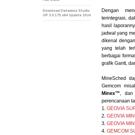
Dengan mengg
Download Datamine Studio
OP 3.0.175 x64 Update 2024
terintegrasi, d
hasil laporann
jadwal yang me
dikenal denga
yang telah te
berbagai forma
grafik Gantt, d
MineSched dap
Gemcom misa
Minex™
, dan
perencanaan ta
1.
GEOVIA SURP
2.
GEOVIA MINE
3.
GEOVIA MINE
4.
GEMCOM SUR