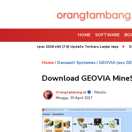
HOME
SOFTWARE
BO
nstal
Surpac 2026 x64 (7.9) Update Terbaru Lanjar Jaya
Download 
Home
Dassault Systemes
GEOVIA (exs G
/
/
Download GEOVIA MineSc
Orangtambang.id
- Penulis
Minggu, 30 April 2017