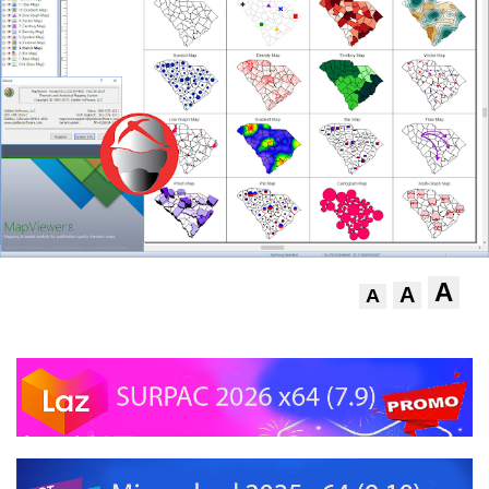
A
A
A