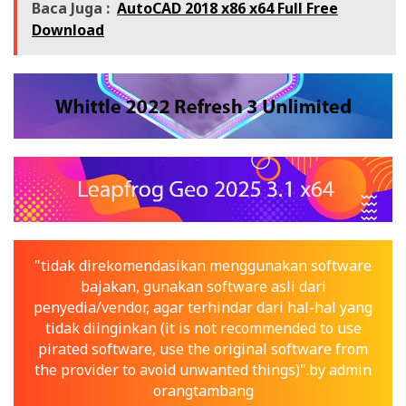
Baca Juga :
AutoCAD 2018 x86 x64 Full Free
Download
"tidak direkomendasikan menggunakan software
bajakan, gunakan software asli dari
penyedia/vendor, agar terhindar dari hal-hal yang
tidak diinginkan (it is not recommended to use
pirated software, use the original software from
the provider to avoid unwanted things)".by admin
orangtambang