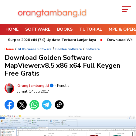
HOME
SOFTWARE
BOOKS
TUTORIAL
MPE & OPER
rpac 2026 x64 (7.9) Update Terbaru Lanjar Jaya
Download Whittle 202
/
/
/
Home
GEOScience Software
Golden Software
Software
Download Golden Software
MapViewer.v8.5 x86 x64 Full Keygen
Free Gratis
Orangtambang.id
- Penulis
Jumat, 14 Juli 2017