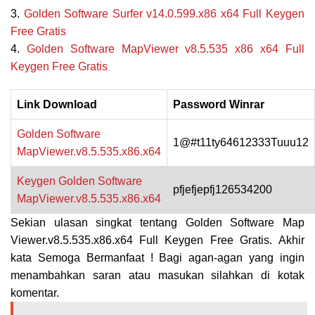
3.
Golden Software Surfer v14.0.599.x86 x64
Full Keygen
Free Gratis
4.
Golden
Software MapViewer v8.5.535 x86 x64 Full
Keygen Free Gratis
Link Download
Password Winrar
Golden Software
1@#t11ty64612333Tuuu12
MapViewer.v8.5.535.x86.x64
Keygen
Golden Software
pfjefjepfj126534200
MapViewer.v8.5.535.x86.x64
Sekian ulasan singkat tentang
Golden Software Map
Viewer.v8.5.535.x86.x64 Full Keygen Free Gratis.
Akhir
kata Semoga Bermanfaat ! Bagi agan-agan yang ingin
menambahkan saran atau masukan silahkan di kotak
komentar.