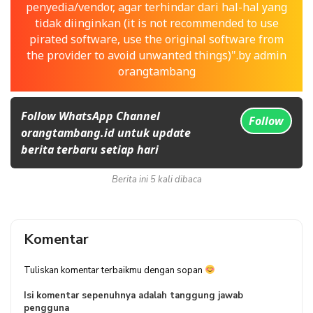
penyedia/vendor, agar terhindar dari hal-hal yang
tidak diinginkan (it is not recommended to use
pirated software, use the original software from
the provider to avoid unwanted things)".by admin
orangtambang
Follow WhatsApp Channel
Follow
orangtambang.id untuk update
berita terbaru setiap hari
Berita ini 5 kali dibaca
Komentar
Tuliskan komentar terbaikmu dengan sopan
Isi komentar sepenuhnya adalah tanggung jawab
pengguna