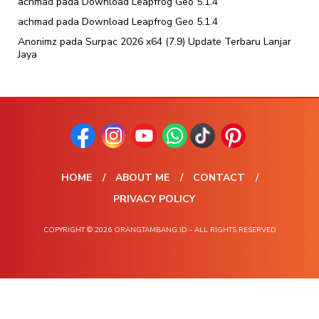
achmad
pada
Download Leapfrog Geo 5.1.4
achmad
pada
Download Leapfrog Geo 5.1.4
Anonimz
pada
Surpac 2026 x64 (7.9) Update Terbaru Lanjar
Jaya
HOME
ABOUT ME
CONTACT
PRIVACY POLICY
COPYRIGHT © 2026 ORANGTAMBANG.ID - ALL RIGHTS RESERVED