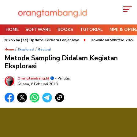
HOME
SOFTWARE
BOOKS
TUTORIAL
MPE & OPER
x64 (7.9) Update Terbaru Lanjar Jaya
Download Whittle 2022 x64 Refr
/
/
Home
Eksplorasi
Geologi
Metode Sampling Didalam Kegiatan
Eksplorasi
Orangtambang.id
- Penulis
Selasa, 6 Februari 2018