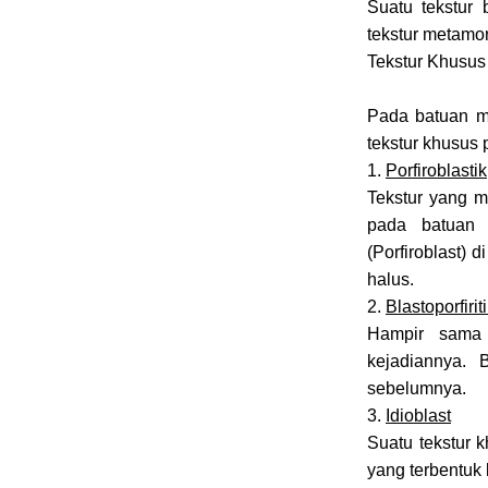
Suatu tekstur
tekstur metamor
Tekstur Khusus
Pada batuan me
tekstur khusus 
1.
Porfiroblastik
Tekstur yang m
pada batuan 
(Porfiroblast) d
halus.
2.
Blastoporfirit
Hampir sama 
kejadiannya. B
sebelumnya.
3.
Idioblast
Suatu tekstur 
yang terbentuk