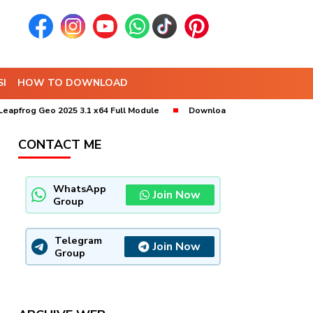
I
HOW TO DOWNLOAD
Geo 2025 3.1 x64 Full Module
Download MineSched 2025 x64 (9.10) B
CONTACT ME
WhatsApp
Join Now
Group
Telegram
Join Now
Group