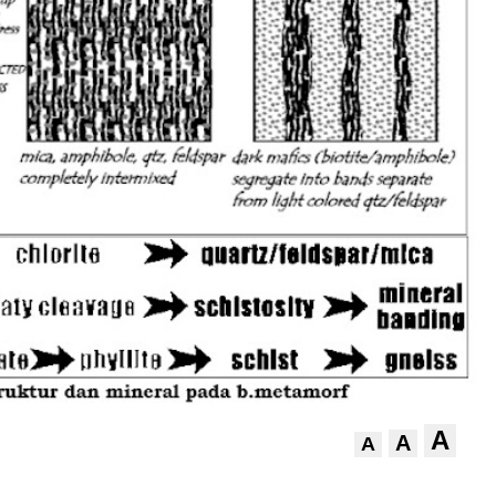
A
A
A