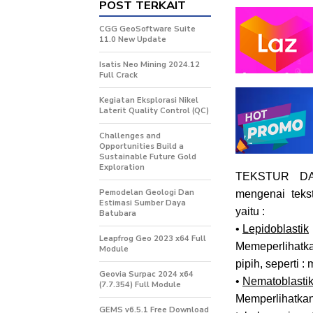
POST TERKAIT
CGG GeoSoftware Suite
11.0 New Update
Isatis Neo Mining 2024.12
Full Crack
Kegiatan Eksplorasi Nikel
Laterit Quality Control (QC)
Challenges and
Opportunities Build a
Sustainable Future Gold
Exploration
TEKSTUR D
Pemodelan Geologi Dan
mengenai teks
Estimasi Sumber Daya
yaitu :
Batubara
•
Lepidoblastik
Leapfrog Geo 2023 x64 Full
Memeperlihatka
Module
pipih, seperti : 
Geovia Surpac 2024 x64
•
Nematoblasti
(7.7.354) Full Module
Memperlihatkan
GEMS v6.5.1 Free Download