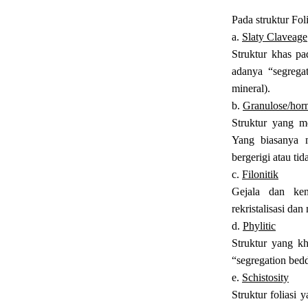
Pada struktur Fol
a.
Slaty Claveage
Struktur khas pad
adanya “segrega
mineral).
b.
Granulose/horn
Struktur yang m
Yang biasanya m
bergerigi atau tid
c.
Filonitik
Gejala dan ken
rekristalisasi dan
d.
Phylitic
Struktur yang kh
“segregation bedd
e.
Schistosity
Struktur foliasi 