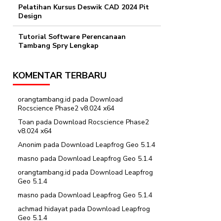
Pelatihan Kursus Deswik CAD 2024 Pit
Design
Tutorial Software Perencanaan
Tambang Spry Lengkap
KOMENTAR TERBARU
orangtambang.id
pada
Download
Rocscience Phase2 v8.024 x64
Toan
pada
Download Rocscience Phase2
v8.024 x64
Anonim
pada
Download Leapfrog Geo 5.1.4
masno
pada
Download Leapfrog Geo 5.1.4
orangtambang.id
pada
Download Leapfrog
Geo 5.1.4
masno
pada
Download Leapfrog Geo 5.1.4
achmad hidayat
pada
Download Leapfrog
Geo 5.1.4