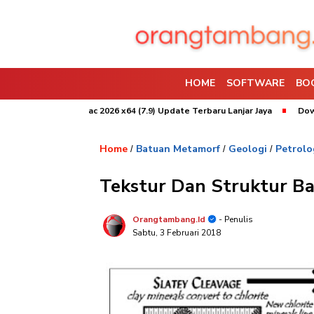
HOME
SOFTWARE
BO
al
Surpac 2026 x64 (7.9) Update Terbaru Lanjar Jaya
Download Wh
Home
Batuan Metamorf
Geologi
Petrolo
/
/
/
Tekstur Dan Struktur B
Orangtambang.id
- Penulis
Sabtu, 3 Februari 2018