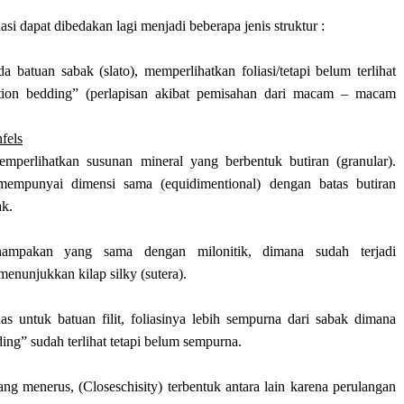
iasi dapat dibedakan lagi menjadi beberapa jenis struktur :
a batuan sabak (slato), memperlihatkan foliasi/tetapi belum terlihat
tion bedding” (perlapisan akibat pemisahan dari macam – macam
fels
emperlihatkan susunan mineral yang berbentuk butiran (granular).
empunyai dimensi sama (equidimentional) dengan batas butiran
ak.
ampakan yang sama dengan milonitik, dimana sudah terjadi
 menunjukkan kilap silky (sutera).
as untuk batuan filit, foliasinya lebih sempurna dari sabak dimana
ing” sudah terlihat tetapi belum sempurna.
yang menerus, (Closeschisity) terbentuk antara lain karena perulangan