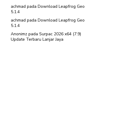
achmad
pada
Download Leapfrog Geo
5.1.4
achmad
pada
Download Leapfrog Geo
5.1.4
Anonimz
pada
Surpac 2026 x64 (7.9)
Update Terbaru Lanjar Jaya