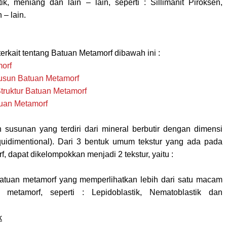
tik, meniang dan lain – lain, seperti : Sillimanit Piroksen,
 – lain.
 terkait tentang Batuan Metamorf dibawah ini :
orf
usun Batuan Metamorf
truktur Batuan Metamorf
tuan Metamorf
 susunan yang terdiri dari mineral berbutir dengan dimensi
uidimentional).
Dari 3 bentuk umum tekstur yang ada pada
, dapat dikelompokkan menjadi 2 tekstur, yaitu :
batuan metamorf yang memperlihatkan lebih dari satu macam
r metamorf, seperti : Lepidoblastik, Nematoblastik dan
k