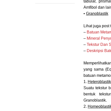
tabular, prisma
Amfibol dan lain
•
Granoblastik
Lihat juga post
–
Batuan Metam
–
Mineral Peny
–
Tekstur Dan S
–
Deskripsi Ba
Memperlihatkan
yang sama (Eq
batuan metamorf
1.
Heteroblastik
Suatu tekstur 
bentuk tekstu
Granoblastik.
2.
Homeoblasti