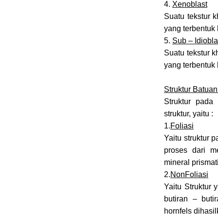
4.
Xenoblast
Suatu tekstur 
yang terbentuk
5.
Sub – Idiobla
Suatu tekstur 
yang terbentuk
Struktur Batua
Struktur pad
struktur, yaitu :
1.
Foliasi
Yaitu struktur 
proses dari me
mineral prismat
2.
NonFoliasi
Yaitu Struktur 
butiran – but
hornfels dihasi