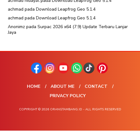
achmad hidayat
pada
Download Leapfrog Geo 5.1.4
achmad
pada
Download Leapfrog Geo 5.1.4
achmad
pada
Download Leapfrog Geo 5.1.4
Anonimz
pada
Surpac 2026 x64 (7.9) Update Terbaru Lanjar
Jaya
HOME
ABOUT ME
CONTACT
PRIVACY POLICY
COPYRIGHT © 2026 ORANGTAMBANG.ID - ALL RIGHTS RESERVED