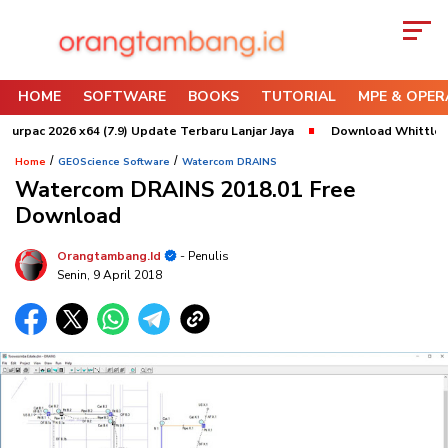
HOME
SOFTWARE
BOOKS
TUTORIAL
MPE & OPER
c 2026 x64 (7.9) Update Terbaru Lanjar Jaya
Download Whittle 2022 x
/
/
Home
GEOScience Software
Watercom DRAINS
Watercom DRAINS 2018.01 Free
Download
Orangtambang.id
- Penulis
Senin, 9 April 2018