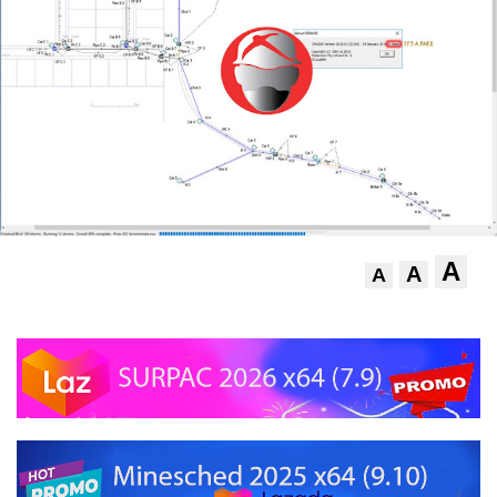
A
A
A