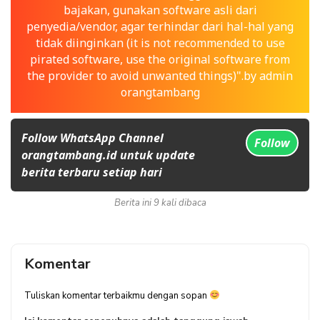
bajakan, gunakan software asli dari
penyedia/vendor, agar terhindar dari hal-hal yang
tidak diinginkan (it is not recommended to use
pirated software, use the original software from
the provider to avoid unwanted things)".by admin
orangtambang
Follow WhatsApp Channel
Follow
orangtambang.id untuk update
berita terbaru setiap hari
Berita ini 9 kali dibaca
Komentar
Tuliskan komentar terbaikmu dengan sopan