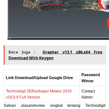
Baca Juga :
Grapher v13.1 x86.x64 Free
Download With Keygen
Password
Link Download/Upload Google Drive
Winrar
Technodigit 3DReshaper Meteor 2018
Contact
v18.0.9 Full Version
Admin
Sekian ulasan/review singkat tentang Technodigit