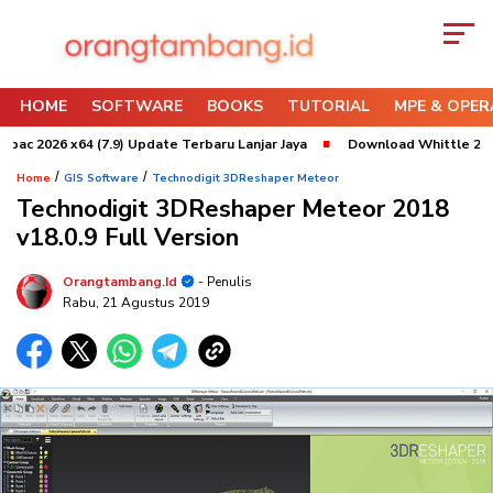
HOME
SOFTWARE
BOOKS
TUTORIAL
MPE & OPER
 2026 x64 (7.9) Update Terbaru Lanjar Jaya
Download Whittle 2022 x6
/
/
Home
GIS Software
Technodigit 3DReshaper Meteor
Technodigit 3DReshaper Meteor 2018
v18.0.9 Full Version
Orangtambang.id
- Penulis
Rabu, 21 Agustus 2019