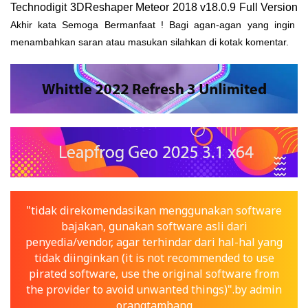
Technodigit 3DReshaper Meteor 2018 v18.0.9 Full Version
Akhir
kata Semoga Bermanfaat ! Bagi agan-agan yang ingin
menambahkan saran atau masukan silahkan di kotak komentar.
"tidak direkomendasikan menggunakan software
bajakan, gunakan software asli dari
penyedia/vendor, agar terhindar dari hal-hal yang
tidak diinginkan (it is not recommended to use
pirated software, use the original software from
the provider to avoid unwanted things)".by admin
orangtambang