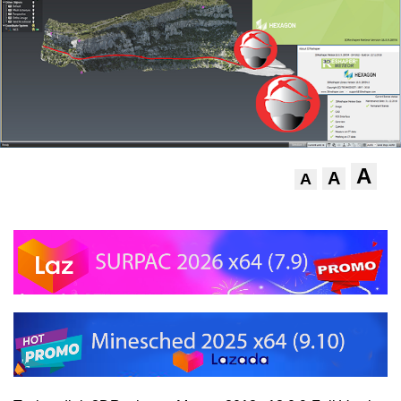
A
A
A