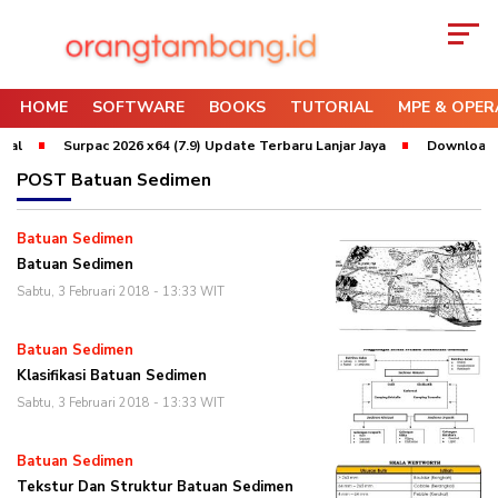
HOME
SOFTWARE
BOOKS
TUTORIAL
MPE & OPER
al
Surpac 2026 x64 (7.9) Update Terbaru Lanjar Jaya
Download Wh
POST
Batuan Sedimen
Batuan Sedimen
Batuan Sedimen
Sabtu, 3 Februari 2018 - 13:33 WIT
Batuan Sedimen
Klasifikasi Batuan Sedimen
Sabtu, 3 Februari 2018 - 13:33 WIT
Batuan Sedimen
Tekstur Dan Struktur Batuan Sedimen