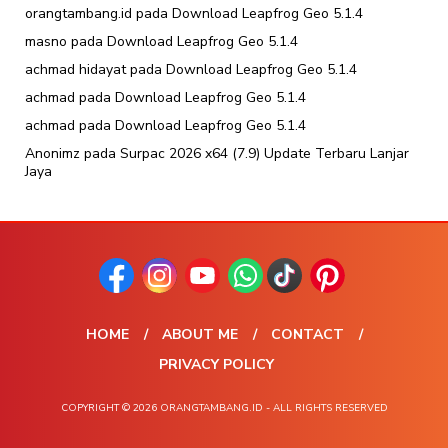
orangtambang.id
pada
Download Leapfrog Geo 5.1.4
masno
pada
Download Leapfrog Geo 5.1.4
achmad hidayat
pada
Download Leapfrog Geo 5.1.4
achmad
pada
Download Leapfrog Geo 5.1.4
achmad
pada
Download Leapfrog Geo 5.1.4
Anonimz
pada
Surpac 2026 x64 (7.9) Update Terbaru Lanjar
Jaya
HOME
ABOUT ME
CONTACT
PRIVACY POLICY
COPYRIGHT © 2026 ORANGTAMBANG.ID - ALL RIGHTS RESERVED