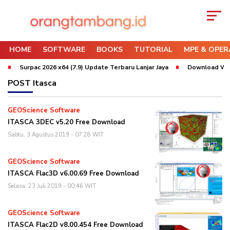
HOME
SOFTWARE
BOOKS
TUTORIAL
MPE & OPER
Surpac 2026 x64 (7.9) Update Terbaru Lanjar Jaya
Download Whitt
POST
Itasca
GEOScience Software
ITASCA 3DEC v5.20 Free Download
Sabtu, 3 Agustus 2019 - 07:28 WIT
GEOScience Software
ITASCA Flac3D v6.00.69 Free Download
Selasa, 23 Juli 2019 - 00:46 WIT
GEOScience Software
ITASCA Flac2D v8.00.454 Free Download