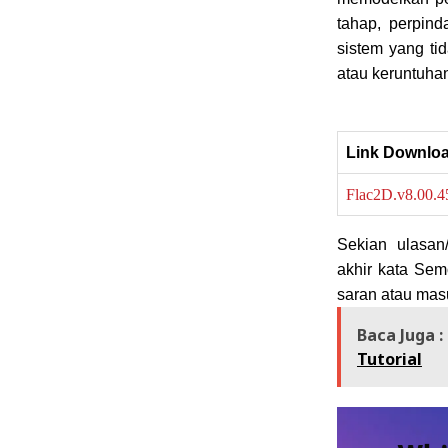
tahap, perpind
sistem yang tid
atau keruntuhan 
Link Downlo
Flac2D.v8.00.4
Sekian ulasan
a
khir kata Se
saran atau mas
Baca Juga :
Tutorial