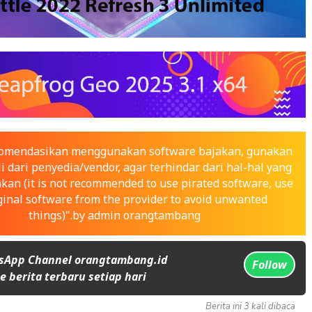
ekomendasikan menggunakan software bajakan, gunakan
i dari penyedia/vendor, agar terhindar dari hal-hal yang
nkan (it is not recommended to use pirated software, use
ginal software from the provider to avoid unwanted
things)".by admin orangtambang
sApp Channel orangtambang.id
Follow
 berita terbaru setiap hari
Berita ini 3 kali dibaca