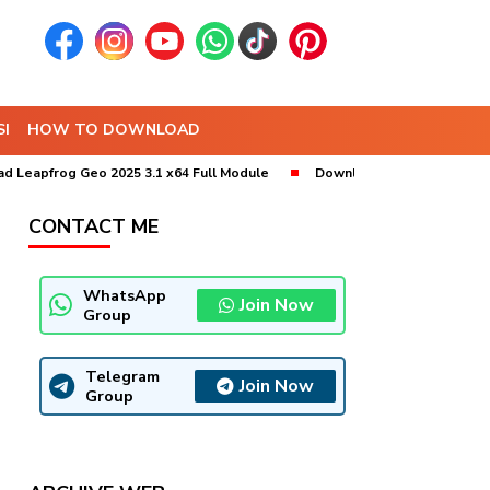
I
HOW TO DOWNLOAD
g Geo 2025 3.1 x64 Full Module
Download MineSched 2025 x64 (9.10)
CONTACT ME
WhatsApp
Join Now
Group
Telegram
Join Now
Group