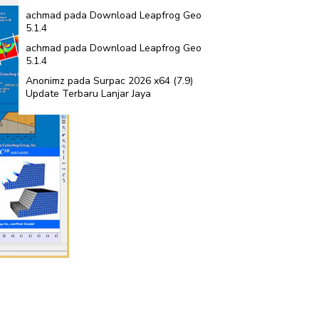
achmad
pada
Download Leapfrog Geo
5.1.4
achmad
pada
Download Leapfrog Geo
5.1.4
Anonimz
pada
Surpac 2026 x64 (7.9)
Update Terbaru Lanjar Jaya