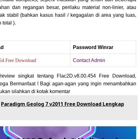
ahan dan regangan besar, perilaku material non-linier, atau
ak stabil (bahkan kasus hasil / kegagalan di area yang luas,
total ).
ad
Password Winrar
54 Free Download
Contact Admin
/review singkat tentang Flac2D.v8.00.454 Free Download,
moga Bermanfaat ! Bagi agan-agan yang ingin menambahkan
ukan silahkan di kotak komentar
Paradigm Geolog 7 v2011 Free Download Lengkap