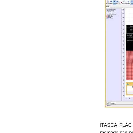
ITASCA FLAC m
memodelkan per