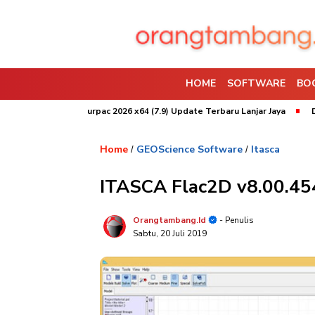
HOME
SOFTWARE
BO
stal
Surpac 2026 x64 (7.9) Update Terbaru Lanjar Jaya
Download 
Home
GEOScience Software
Itasca
/
/
ITASCA Flac2D v8.00.45
Orangtambang.id
- Penulis
Sabtu, 20 Juli 2019