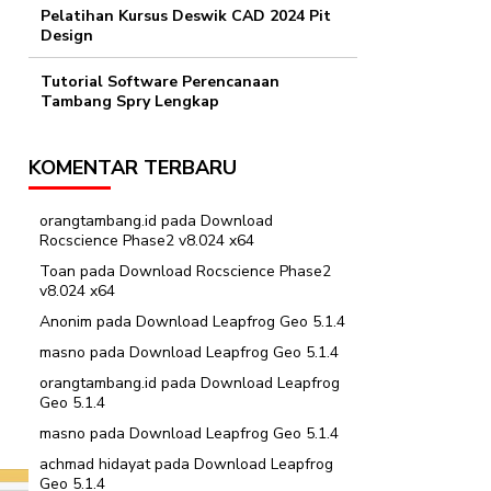
Pelatihan Kursus Deswik CAD 2024 Pit
Design
Tutorial Software Perencanaan
Tambang Spry Lengkap
KOMENTAR TERBARU
orangtambang.id
pada
Download
Rocscience Phase2 v8.024 x64
Toan
pada
Download Rocscience Phase2
v8.024 x64
Anonim
pada
Download Leapfrog Geo 5.1.4
masno
pada
Download Leapfrog Geo 5.1.4
orangtambang.id
pada
Download Leapfrog
Geo 5.1.4
masno
pada
Download Leapfrog Geo 5.1.4
achmad hidayat
pada
Download Leapfrog
Geo 5.1.4