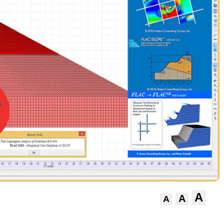
A
A
A