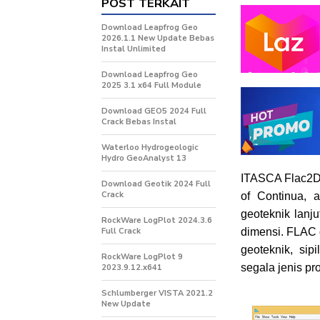
POST TERKAIT
Download Leapfrog Geo
2026.1.1 New Update Bebas
Instal Unlimited
Download Leapfrog Geo
2025 3.1 x64 Full Module
Download GEO5 2024 Full
Crack Bebas Instal
Waterloo Hydrogeologic
Hydro GeoAnalyst 13
ITASCA Flac2D 
Download Geotik 2024 Full
Crack
of Continua, 
geoteknik lanj
RockWare LogPlot 2024.3.6
Full Crack
dimensi. FLAC d
geoteknik, si
RockWare LogPlot 9
segala jenis p
2023.9.12.x641
Schlumberger VISTA 2021.2
New Update