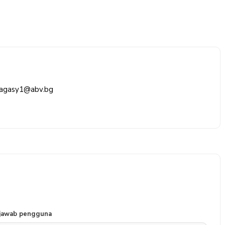
agasy1@abv.bg
 jawab pengguna