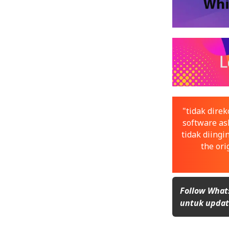
"tidak dir
software asl
tidak diingi
the ori
Follow What
untuk update