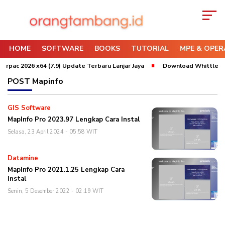
HOME
SOFTWARE
BOOKS
TUTORIAL
MPE & OPER
urpac 2026 x64 (7.9) Update Terbaru Lanjar Jaya
Download Whittle 202
POST
Mapinfo
GIS Software
MapInfo Pro 2023.97 Lengkap Cara Instal
Selasa, 23 April 2024 - 05:58 WIT
Datamine
MapInfo Pro 2021.1.25 Lengkap Cara
Instal
Senin, 5 Desember 2022 - 02:19 WIT