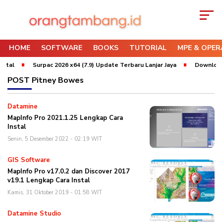
HOME
SOFTWARE
BOOKS
TUTORIAL
MPE & OPER
stal
Surpac 2026 x64 (7.9) Update Terbaru Lanjar Jaya
Download 
POST
Pitney Bowes
Datamine
MapInfo Pro 2021.1.25 Lengkap Cara
Instal
Senin, 5 Desember 2022 - 02:19 WIT
GIS Software
MapInfo Pro v17.0.2 dan Discover 2017
v19.1 Lengkap Cara Instal
Kamis, 31 Oktober 2019 - 01:58 WIT
Datamine Studio